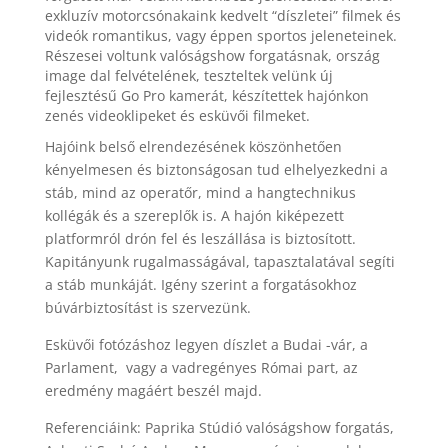
exkluzív motorcsónakaink kedvelt “díszletei” filmek és
videók romantikus, vagy éppen sportos jeleneteinek.
Részesei voltunk valóságshow forgatásnak, ország
image dal felvételének, teszteltek velünk új
fejlesztésű Go Pro kamerát, készítettek hajónkon
zenés videoklipeket és esküvői filmeket.
Hajóink belső elrendezésének köszönhetően
kényelmesen és biztonságosan tud elhelyezkedni a
stáb, mind az operatőr, mind a hangtechnikus
kollégák és a szereplők is. A hajón kiképezett
platformról drón fel és leszállása is biztosított.
Kapitányunk rugalmasságával, tapasztalatával segíti
a stáb munkáját. Igény szerint a forgatásokhoz
búvárbiztosítást is szervezünk.
Esküvői fotózáshoz legyen díszlet a Budai -vár, a
Parlament, vagy a vadregényes Római part, az
eredmény magáért beszél majd.
Referenciáink: Paprika Stúdió valóságshow forgatás,